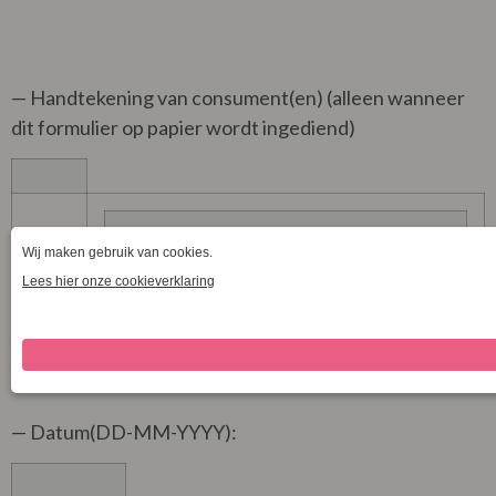
— Handtekening van consument(en) (alleen wanneer
dit formulier op papier wordt ingediend)
— Datum(DD-MM-YYYY):