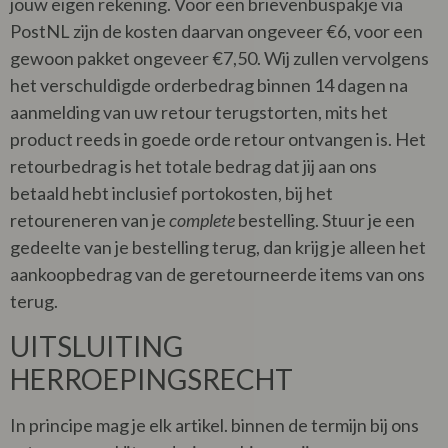
jouw eigen rekening. Voor een brievenbuspakje via
PostNL zijn de kosten daarvan ongeveer €6, voor een
gewoon pakket ongeveer €7,50.
Wij zullen vervolgens
het verschuldigde orderbedrag binnen 14 dagen na
aanmelding van uw retour terugstorten, mits het
product reeds in goede orde retour ontvangen is.
Het
retourbedrag is het totale bedrag dat jij aan ons
betaald hebt inclusief portokosten, bij het
retoureneren van je
complete
bestelling. Stuur je een
gedeelte van je bestelling terug, dan krijg je alleen het
aankoopbedrag van de geretourneerde items van ons
terug.
UITSLUITING
HERROEPINGSRECHT
In principe mag je elk artikel. binnen de termijn bij ons