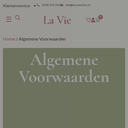
Klantenservice
0228 315 356
info@lavieonline.nl
La Vie
☰
0
Home
/ Algemene Voorwaarden
Algemene
Voorwaarden