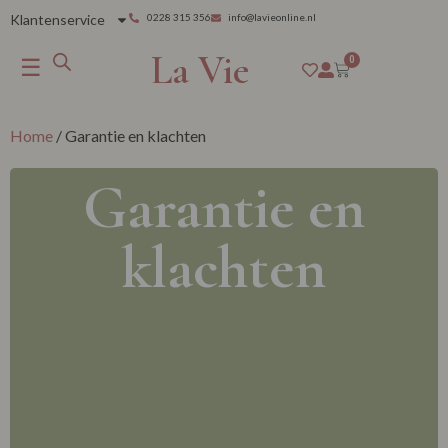
Klantenservice
0228 315 356
info@lavieonline.nl
La Vie
☰
0
Home
/ Garantie en klachten
Garantie en
klachten