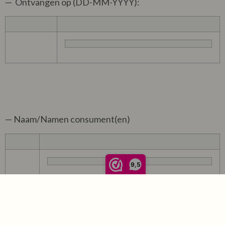
— Ontvangen op (DD-MM-YYYY):
— Naam/Namen consument(en)
9,5