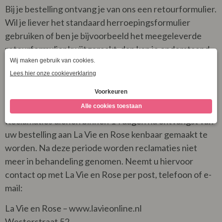
Bij je bestelling ontvang je van ons een retourformulier.
Wil je liever het standaard herroepingsformulier
gebruiken of ben je bijvoorbeeld het meegeleverde
retourformulier kwijtgeraakt, dan kan je onderstaand
standaard herroepingsformulier gebruiken voor je
retour.
Reclamaties
Reclamaties dienen binnen 14 dagen na ontvangst van
uw bestelling aan La Vie en Rose kenbaar gemaakt te
worden. Na deze periode worden reclamaties niet
meer in behandeling genomen. Neemt u hiervoor
contact op met La Vie en Rose per post, telefoon of e-
mail:
La Vie en Rose – www.lavieonline.nl
Westerstraat 52