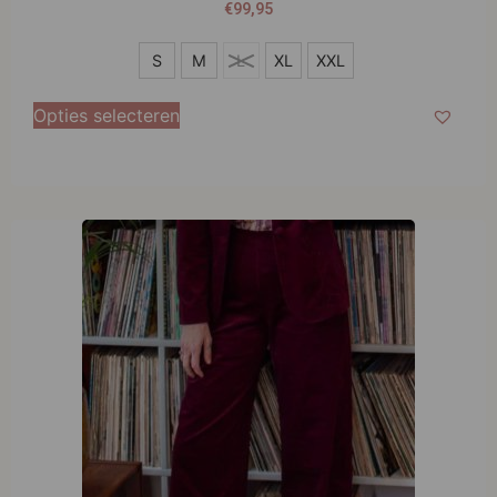
€
99,95
S
S
M
L
XL
XXL
M
Opties selecteren
L
XL
XXL