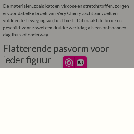
De materialen, zoals katoen, viscose en stretchstoffen, zorgen
ervoor dat elke
broek
van
Very Cherry
zacht aanvoelt en
voldoende bewegingsvrijheid biedt. Dit maakt de broeken
geschikt voor zowel een drukke werkdag als een ontspannen
dag thuis of onderweg.
Flatterende pasvorm voor
ieder figuur
9,5
Wat een
Very Cherry broek
echt bijzonder maakt, is de
pasvorm. De modellen zijn ontworpen om het vrouwelijke
silhouet te benadrukken. Denk aan hoge tailles die de taille
accentueren en pijpen die het been optisch verlengen.
Of je nu kiest voor een paperbag model, een flared broek of
een klassieke rechte snit: met een
broek
van
Very Cherry
creëer je moeiteloos een elegante en zelfverzekerde look.