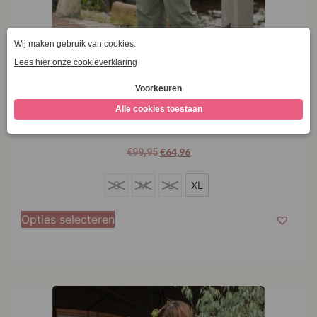
Very Cherry Marlene Pants Delfino Denim Sage
Green
€
64,96
€
99,95
XL
S
M
L
XL
Opties selecteren