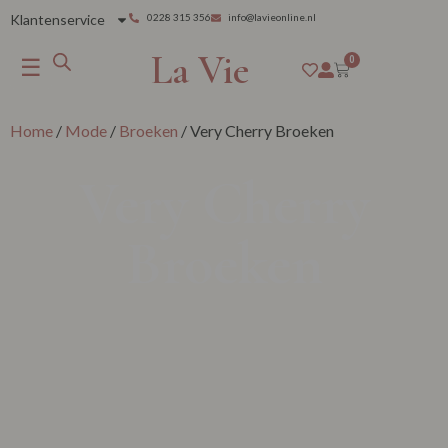
Klantenservice
0228 315 356
info@lavieonline.nl
La Vie
☰
0
Home
/
Mode
/
Broeken
/ Very Cherry Broeken
Very Cherry
Broeken