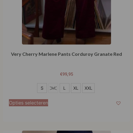
Very Cherry Marlene Pants Corduroy Granate Red
€
99,95
S
S
M
L
XL
XXL
M
Opties selecteren
L
XL
XXL