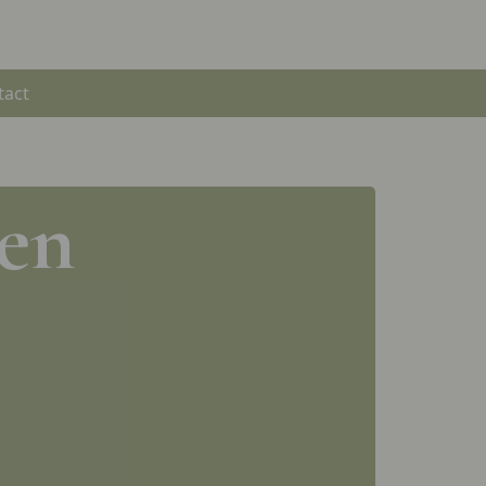
tact
en