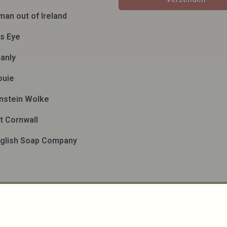
man out of Ireland
ds Eye
anly
ouie
nstein Wolke
t Cornwall
glish Soap Company
en
| Powered by
MplusKASSA Woocommerce
&
WooCommerce Ka
w.lavieonline.nl bij
WebwinkelKeur Reviews
is 9.5/10 gebas