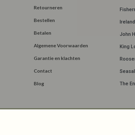
Retourneren
Fisher
Bestellen
Irelan
Betalen
John H
Algemene Voorwaarden
King L
Garantie en klachten
Roose
Contact
Seasal
Blog
The En
© Copyright 2026 | La Vie |
Algemene voorwaard
De waardering van ww