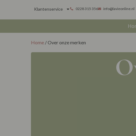
Klantenservice
0228 315 356
info@lavieonline.nl
Ho
Home
/ Over onze merken
O