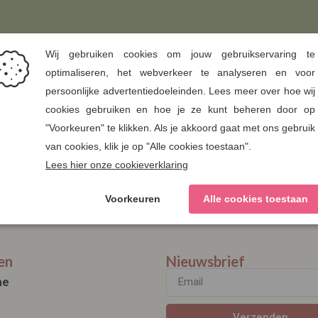
en
Nieuwsbrief
ae
Verzenden