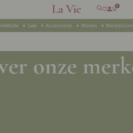
La Vie
0
me
Mode
▾
Sale
▾
Accessoires
▾
Wonen
▾
Merken
Con
ver onze merk