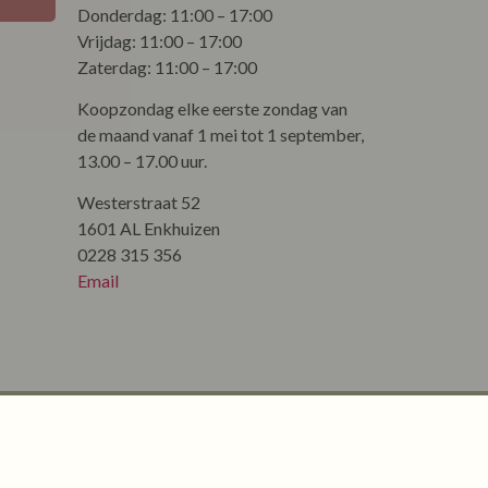
Donderdag: 11:00 – 17:00
Vrijdag: 11:00 – 17:00
Zaterdag: 11:00 – 17:00
Koopzondag elke eerste zondag van
de maand vanaf 1 mei tot 1 september,
13.00 – 17.00 uur.
Westerstraat 52
1601 AL Enkhuizen
0228 315 356
Email
ssasysteem
eerd op 859 reviews.