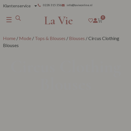
Klantenservice
0228 315 356
info@lavieonline.nl
La Vie
☰
0
Home
/
Mode
/
Tops & Blouses
/
Blouses
/ Circus Clothing
Blouses
Circus Clothing
Blouses