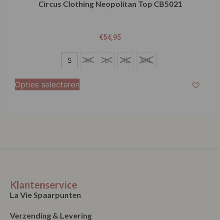
Circus Clothing Neopolitan Top CB5021
€
54,95
S
S
M
L
XL
XXL
M
Opties selecteren
L
XL
XXL
Klantenservice
La Vie Spaarpunten
Verzending & Levering