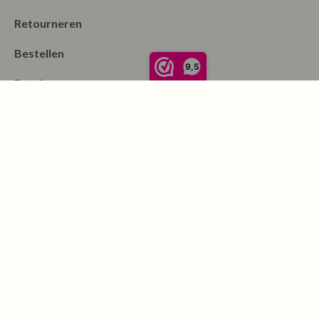
Retourneren
Bestellen
9,5
Betalen
Algemene Voorwaarden
Garantie en klachten
Contact
Blog
Merken
Nieuwsbrief