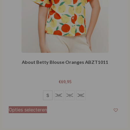
About Betty Blouse Oranges ABZT1011
€
69,95
S
S
M
L
XL
M
Opties selecteren
L
XL