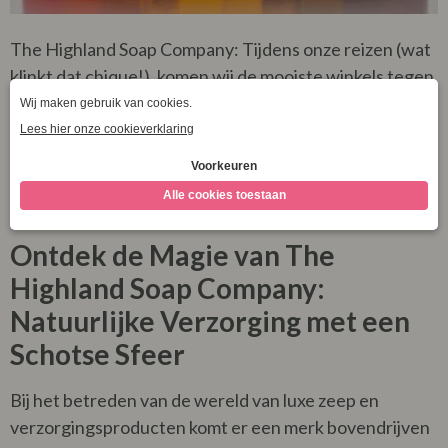
The Highland Soap Company: Tijdens onze reizen (wat
klinkt dat chique!), komen wij de mooiste winkels tegen.
Winkels met een sfeer die tot je verbeelding spreekt,
die het, in dit geval, Schotse ademen, en waar je méér
van wilt… Bij het gebrek aan zin om naar huis te gaan,
hebben we besloten een stukje van Schotland mee
naar huis te nemen.
Ontdek de Magie van The
Highland Soap Company:
Natuurlijke Verzorging met een
Schotse Sfeer
Bij het betreden van de wereld van luxe zeep en
verzorgingsproducten komt er een merk bovendrijven