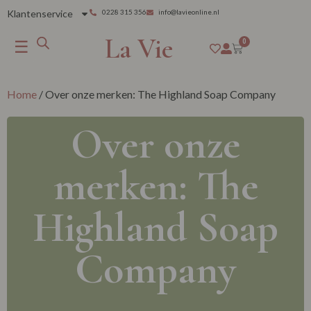
Klantenservice
0228 315 356
info@lavieonline.nl
La Vie
☰
0
Home
/ Over onze merken: The Highland Soap Company
Over onze
merken: The
Highland Soap
Company