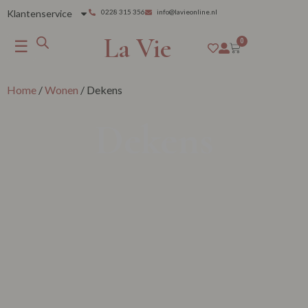
Klantenservice
0228 315 356
info@lavieonline.nl
La Vie
☰
0
Home
/
Wonen
/ Dekens
Dekens