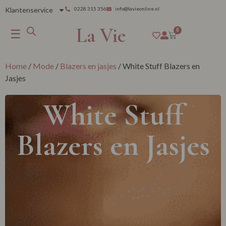
Klantenservice
0228 315 356
info@lavieonline.nl
La Vie
☰
0
Home
/
Mode
/
Blazers en jasjes
/ White Stuff Blazers en
Jasjes
White Stuff
Blazers en Jasjes