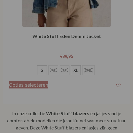
White Stuff Eden Denim Jacket
€
89,95
S
S
M
L
XL
XXL
M
Opties selecteren
L
XL
In onze collectie
White Stuff blazers
en jasjes vind je
XXL
comfortabele modellen die je outfit net wat meer structuur
geven. Deze White Stuff blazers en jasjes zijn geen