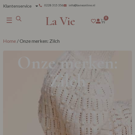
Klantenservice
0228 315 356
info@lavieonline.nl
La Vie
☰
0
Home
/ Onze merken: Zilch
Onze merken:
Zilch