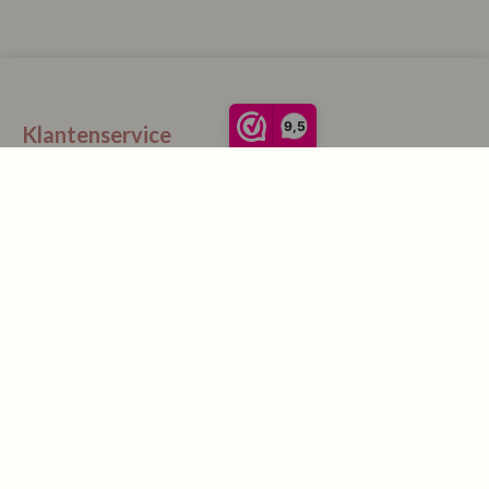
9,5
Klantenservice
La Vie Spaarpunten
Verzending & Levering
Retourneren
Bestellen
Betalen
Algemene Voorwaarden
Garantie en klachten
Contact