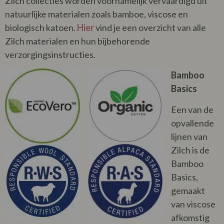
Zilch collecties worden voornamelijk vervaardigd uit
natuurlijke materialen zoals bamboe, viscose en
biologisch katoen.
Hier
vind je een overzicht van alle
Zilch materialen en hun bijbehorende
verzorgingsinstructies.
Bamboo
Basics
Een van de
opvallende
lijnen van
Zilch is de
Bamboo
Basics,
gemaakt
van viscose
afkomstig