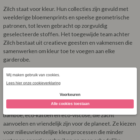
Zilch staat voor kleur. Hun collecties zijn gevuld met
weelderige bloemenprints en speelse geometrische
patronen, tot leven gebracht op zorgvuldig
geselecteerde stoffen. Het toegewijde team achter
Zilch bestaat uit creatieve geesten en vakmensen die
samenwerken om kleur toe te voegen aan elke
garderobe.
Klik
hier
voor onze gehele Zilch collectie!
Duurzaamheid en Materialen
Zilch gelooft dat mode zowel mooi als verantwoord kan
zijn. Daarom gebruiken ze duurzame materialen zoals
bamboe, eco-katoen en eco-viscose, die zacht
aanvoelen en vriendelijk zijn voor de planeet. Ze kiezen
voor milieuvriendelijke kleurprocessen die minder