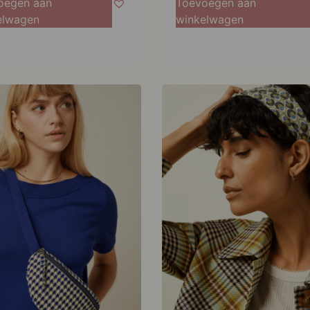
oegen aan
Toevoegen aan
elwagen
winkelwagen