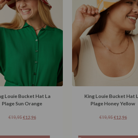
ng Louie Bucket Hat La
King Louie Bucket Hat 
Plage Sun Orange
Plage Honey Yellow
€
12,96
€
12,96
€
19,95
€
19,95