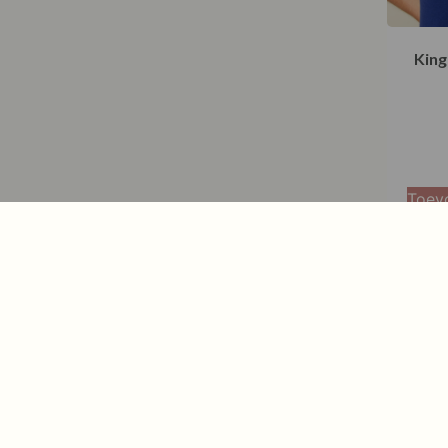
King
Toev
wink
In onze
sale accessoires
vind je shawls, sieraden, 
kleuren of seizoensitems van merken die je van on
Een goede accessoire maakt je look compleet. Denk 
kwaliteit en draagcomfort voorop staan.
De voorraad is beperkt, dus wacht niet te lang als je