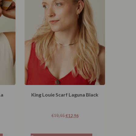
La
King Louie Scarf Laguna Black
€
12,96
€
19,95