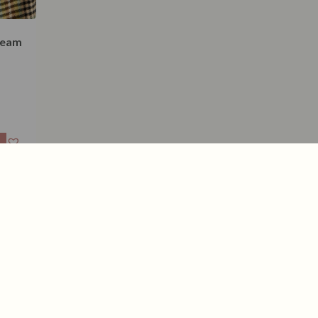
ream
ing. Deze sale accessoires bestaan uit laatste
eral bij past. Ook in de uitverkoop blijven