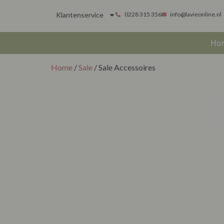
Klantenservice
0228 315 356
info@lavieonline.nl
Ho
Home
/
Sale
/ Sale Accessoires
S