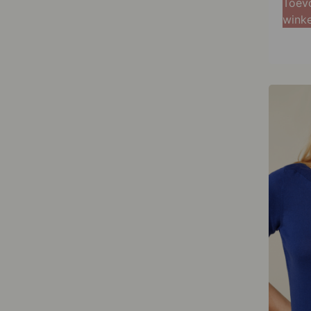
Toev
wink