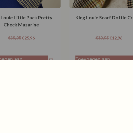
 Louie Little Pack Pretty
King Louie Scarf Dottie C
Check Mazarine
€
25,96
€
12,96
€
39,95
€
19,95
oegen aan
Toevoegen aan
elwagen
winkelwagen
tassen en andere mooie aanvullingen op je outfit met een fijne kort
s gewend bent.
aan een warme wollen shawl, een subtiele ketting of een tas die ov
 iets moois ziet.