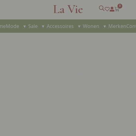
La Vie
0
me
Mode
▾
Sale
▾
Accessoires
▾
Wonen
▾
Merken
Con
ale Accessoir