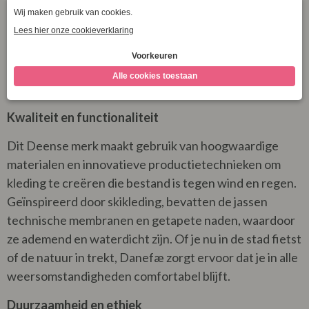
naar een stijlvolle regenjas, groeide uit tot een
toonaangevend merk dat kleurrijke en duurzame
kleding ontwerpt voor het wisselvallige Scandinavische
weer. De missie van Danefæ is simpel maar krachtig:
“Make practical beautiful.”
Kwaliteit en functionaliteit
Dit Deense merk maakt gebruik van hoogwaardige
materialen en innovatieve productietechnieken om
kleding te creëren die bestand is tegen wind en regen.
Geïnspireerd door skikleding, bevatten de jassen
technische membranen en getapete naden, waardoor
ze ademend en waterdicht zijn. Of je nu in de stad fietst
of de natuur in trekt, Danefæ zorgt ervoor dat je in alle
weersomstandigheden comfortabel blijft.
Duurzaamheid en ethiek