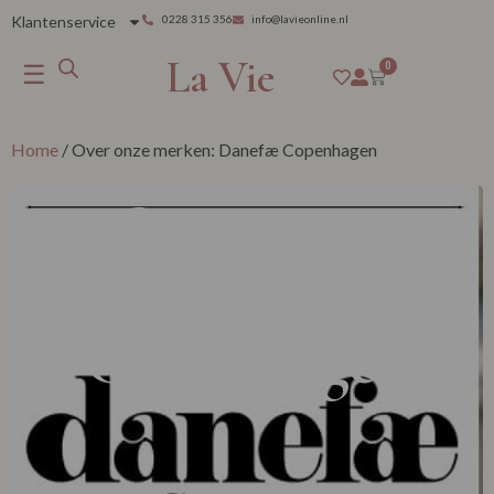
Klantenservice
0228 315 356
info@lavieonline.nl
La Vie
☰
0
Home
/ Over onze merken: Danefæ Copenhagen
Over onze
merken: Danefæ
Copenhagen