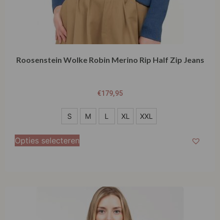
Roosenstein Wolke Robin Merino Rip Half Zip Jeans
€
179,95
S
S
M
L
XL
XXL
M
Opties selecteren
L
XL
XXL