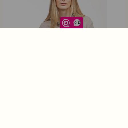
9,5
Roosenstein Wolke Robin Merino Rip Half Zip Sand
€
179,95