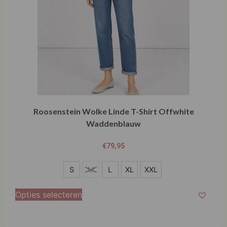
Roosenstein Wolke Linde T-Shirt Offwhite
Waddenblauw
€
79,95
S
S
M
L
XL
XXL
M
Opties selecteren
L
XL