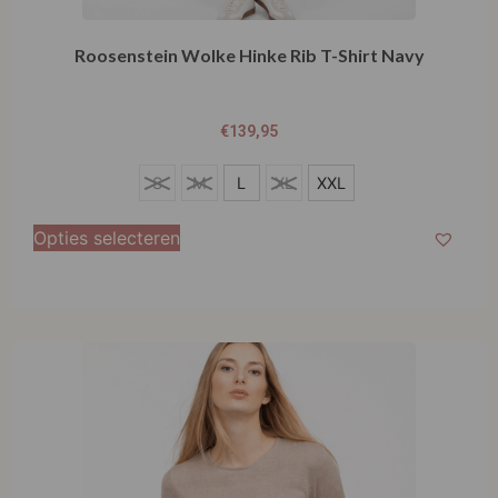
Roosenstein Wolke Hinke Rib T-Shirt Navy
€
139,95
S
S
M
L
XL
XXL
M
Opties selecteren
L
XL
XXL