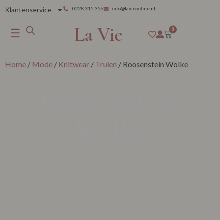
Klantenservice
0228 315 356
info@lavieonline.nl
La Vie
☰
0
Home
/
Mode
/
Knitwear
/
Truien
/ Roosenstein Wolke
Roosenstein
Wolke