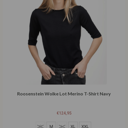
Roosenstein Wolke Lot Merino T-Shirt Navy
€
124,95
S
S
M
L
XL
XXL