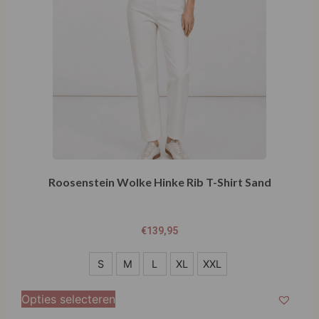
Roosenstein Wolke Hinke Rib T-Shirt Sand
€
139,95
S
S
M
L
XL
XXL
M
Opties selecteren
L