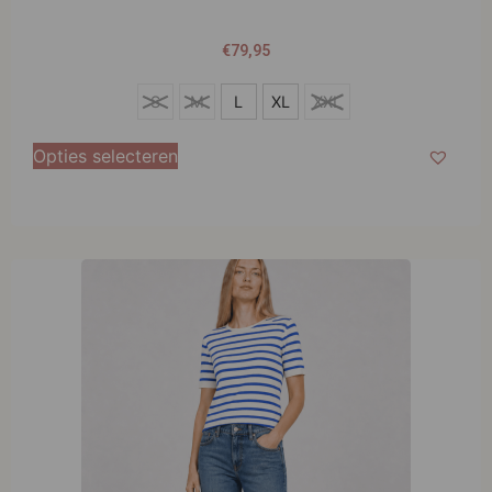
€
79,95
S
S
M
L
XL
XXL
M
Opties selecteren
L
XL
XXL