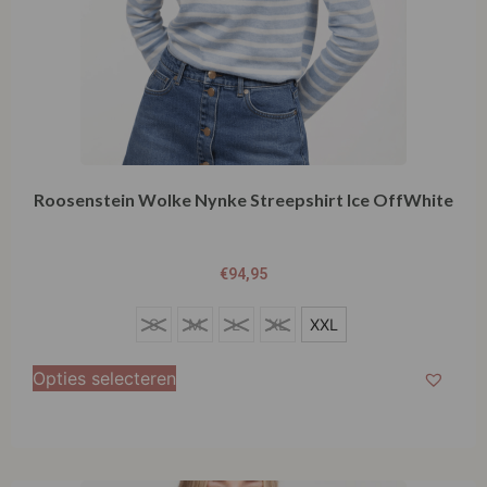
Roosenstein Wolke Nynke Streepshirt Ice OffWhite
€
94,95
S
S
M
L
XL
XXL
M
Opties selecteren
L
XL
XXL