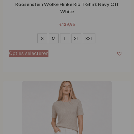
Roosenstein Wolke Hinke Rib T-Shirt Navy Off
White
€
139,95
S
S
M
L
XL
XXL
M
Opties selecteren
L
XL
XXL