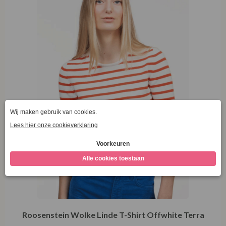
Roosenstein Wolke Linde T-Shirt Offwhite Terra