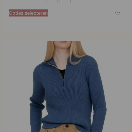
M
Opties selecteren
L
XL
XXL