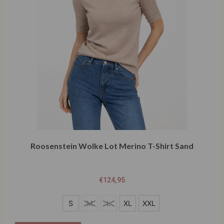
Roosenstein Wolke Lot Merino T-Shirt Sand
€
124,95
S
S
M
L
XL
XXL
M