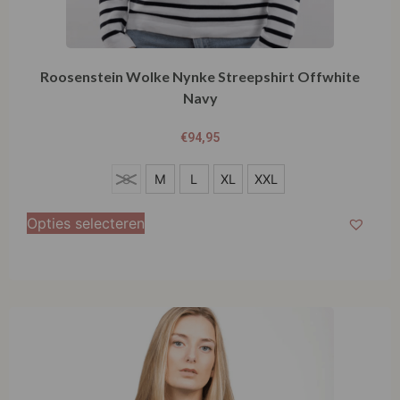
Roosenstein Wolke Nynke Streepshirt Offwhite
Navy
€
94,95
S
S
M
L
XL
XXL
M
Opties selecteren
L
XL
XXL