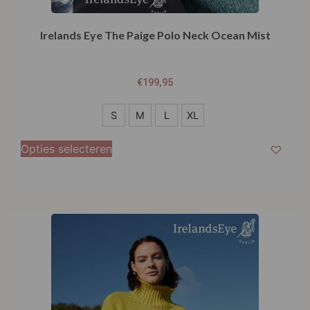
Irelands Eye The Paige Polo Neck Ocean Mist
€
199,95
S
S
M
L
XL
M
Opties selecteren
L
XL