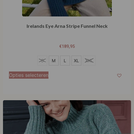
Irelands Eye Arna Stripe Funnel Neck
€
189,95
S
S
M
L
XL
XXL
M
Opties selecteren
L
XL
XXL