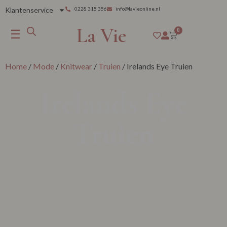
Klantenservice
0228 315 356
info@lavieonline.nl
La Vie
☰
0
Home
/
Mode
/
Knitwear
/
Truien
/ Irelands Eye Truien
Irelands Eye
Truien