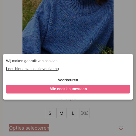
Irelands Eye The Paige Polo Neck Marina
€
199,95
S
S
M
L
XL
M
Opties selecteren
L