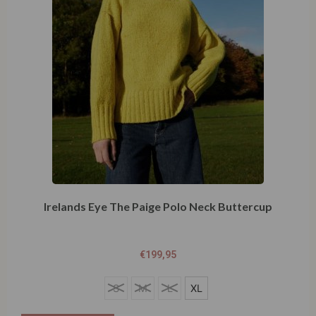
Irelands Eye The Paige Polo Neck Buttercup
€
199,95
S
S
M
L
XL
M