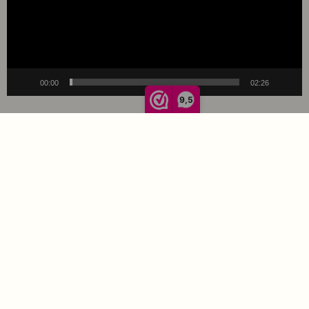
00:00
02:26
9,5
Klantenservice
La Vie Spaarpunten
Verzending & Levering