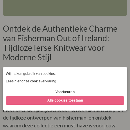
Ontdek de Authentieke Charme
van Fisherman Out of Ireland:
Tijdloze Ierse Knitwear voor
Moderne Stijl
We nemen we je mee op een inspirerende reis door de
wereld van Fisherman Out of Ireland. Ontdek hoe dit
gerenommeerde merk, opgericht door de familie
achter Blarney Woollen Mills, zich heeft ontwikkeld tot
een vooraanstaand mode-icoon in Ierse knitwear. Leer
meer over de rijke geschiedenis, het vakmanschap, en
de tijdloze ontwerpen van Fisherman, en ontdek
waarom deze collectie een must-have is voor jouw