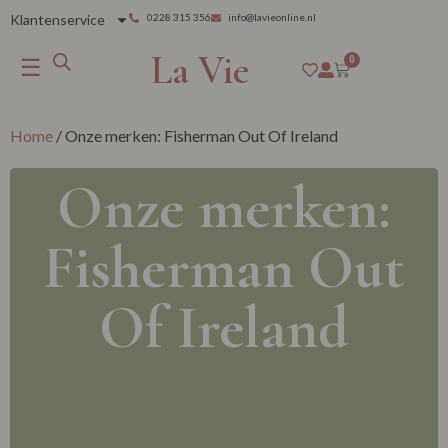
Klantenservice
0228 315 356
info@lavieonline.nl
La Vie
☰
0
Home
/ Onze merken: Fisherman Out Of Ireland
Onze merken:
Fisherman Out
Of Ireland