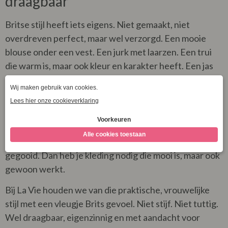
draagbaar
Britse stijl heeft iets eigens. Niet gemaakt, niet
overdreven perfect, maar wel verzorgd. Een mooie
blouse onder een vest. Een jurk met laarzen. Een trui
die warm is, maar ook kleur en karakter heeft. Een jas
die niet alleen leuk staat, maar ook tegen een buitje
kan.
En laten we eerlijk zijn: voor Nederlandse vrouwen is
dat helemaal geen gekke gedachte. Ons weer lijkt soms
alsof iemand alle seizoenen in één grabbelton heeft
gegooid. Dan heb je kleding nodig die mooi is, maar ook
gewoon werkt.
Bij La Vie houden we van die praktische, vrouwelijke
stijl met een vleugje Brits gevoel. Niet stijf. Niet tuttig.
Wel draagbaar, eigenzinnig en met aandacht voor