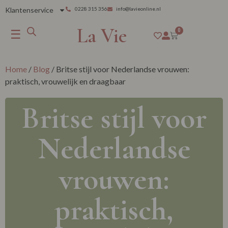
Klantenservice
0228 315 356
info@lavieonline.nl
La Vie
☰
0
Home
/
Blog
/ Britse stijl voor Nederlandse vrouwen:
praktisch, vrouwelijk en draagbaar
Britse stijl voor
Nederlandse
vrouwen:
praktisch,