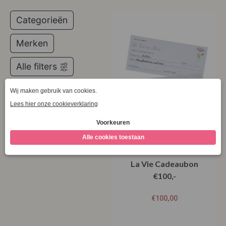
Categorieën
Merken
Alle filters
La Vie Cadeaubon
€100,-
€
100,00