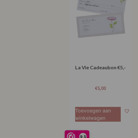
La Vie Cadeaubon €5,-
€
5,00
Toevoegen aan
winkelwagen
9,5