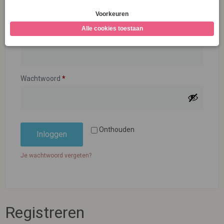
Gebruikersnaam of e-mailadres
*
Wachtwoord
*
Onthouden
Inloggen
Je wachtwoord vergeten?
Registreren