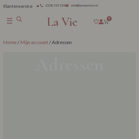
Klantenservice
0228 315 356
info@lavieonline.nl
La Vie
☰
0
Home
/
Mijn account
/ Adressen
Adressen