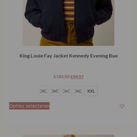
King Louie Fay Jacket Kennedy Evening Bue
€
94,97
€
189,95
XXL
S
M
L
XL
XXL
Opties selecteren