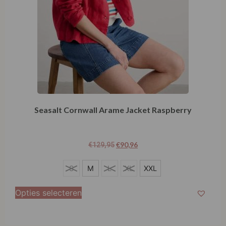
Seasalt Cornwall Arame Jacket Raspberry
€
90,96
€
129,95
S
S
M
L
XL
XXL
M
Opties selecteren
L
XL