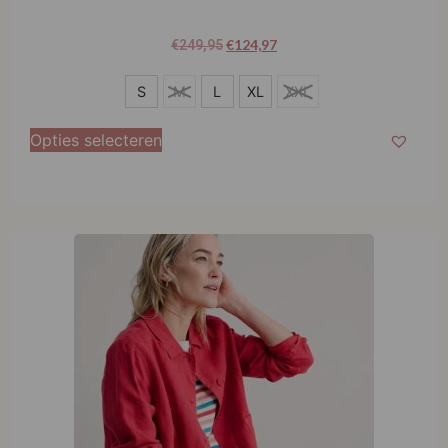
€
124,97
€
249,95
S
S
M
L
XL
XXL
L
Opties selecteren
XL