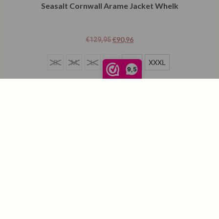
Seasalt Cornwall Arame Jacket Whelk
€
90,96
€
129,95
XXL
S
M
L
XL
XXL
XXXL
9,5
XXXL
Opties selecteren