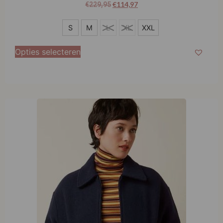
€
114,97
€
229,95
S
S
M
L
XL
XXL
M
Opties selecteren
XXL