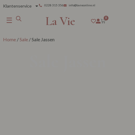
Klantenservice
0228 315 356
info@lavieonline.nl
La Vie
☰
0
Home
/
Sale
/ Sale Jassen
Sale Jassen