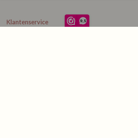
Klantenservice
9,5
La Vie Spaarpunten
Verzending & Levering
Retourneren
Bestellen
Betalen
Algemene Voorwaarden
Garantie en klachten
Contact
Blog