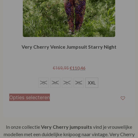
Very Cherry Venice Jumpsuit Starry Night
€
110,46
€
169,95
XXL
S
M
L
XL
XXL
Opties selecteren
In onze collectie
Very Cherry jumpsuits
vind je vrouwelijke
modellen met een duidelijke knipoog naar vintage. Very Cherry