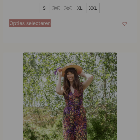
S
S
M
L
XL
XXL
XL
Opties selecteren
XXL