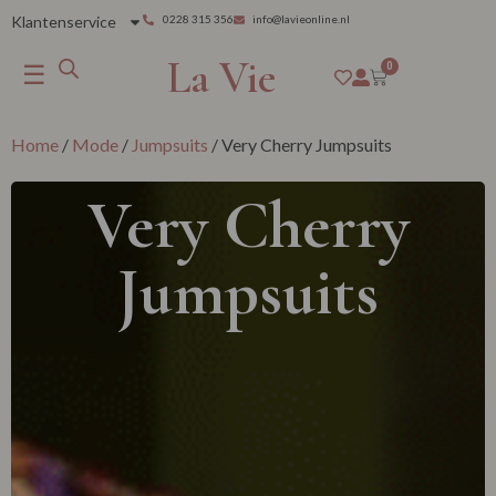
Klantenservice
0228 315 356
info@lavieonline.nl
La Vie
☰
0
Home
/
Mode
/
Jumpsuits
/ Very Cherry Jumpsuits
Very Cherry
Jumpsuits