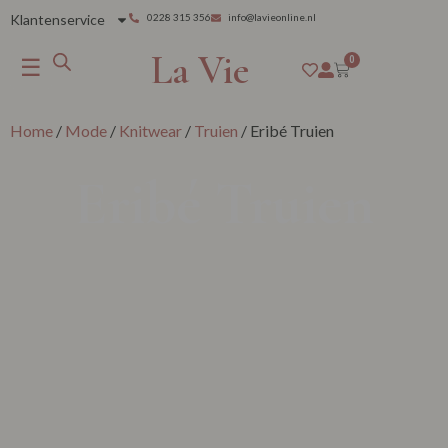
Klantenservice
0228 315 356
info@lavieonline.nl
La Vie
☰
0
Home
/
Mode
/
Knitwear
/
Truien
/ Eribé Truien
Eribé Truien