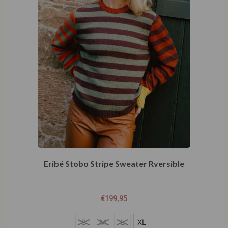
Eribé Stobo Stripe Sweater Rversible
€
199,95
S
S
M
L
XL