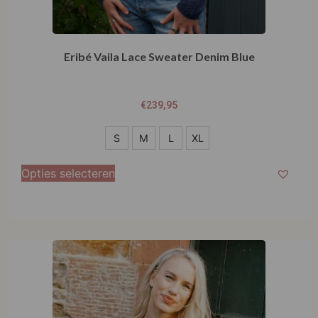
Eribé Vaila Lace Sweater Denim Blue
€
239,95
S
S
M
L
XL
M
Opties selecteren
L
XL