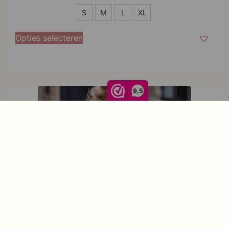
S
S
M
L
XL
M
Opties selecteren
L
XL
9,5