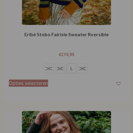
Eribé Stobo Fairisle Sweater Rversible
€
219,95
S
S
M
L
XL
M
Opties selecteren
L
XL