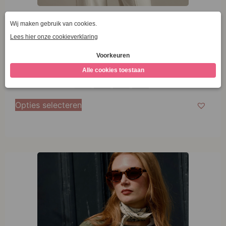
Eribé Stichill Long Sleeve Sweater Caspian
€
179,95
S
S
M
L
XL
M
Opties selecteren
L
XL