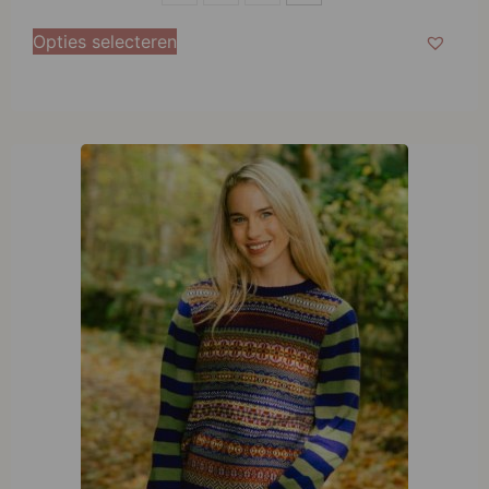
M
Opties selecteren
L
XL