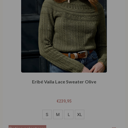
Eribé Vaila Lace Sweater Olive
€
239,95
S
S
M
L
XL
M