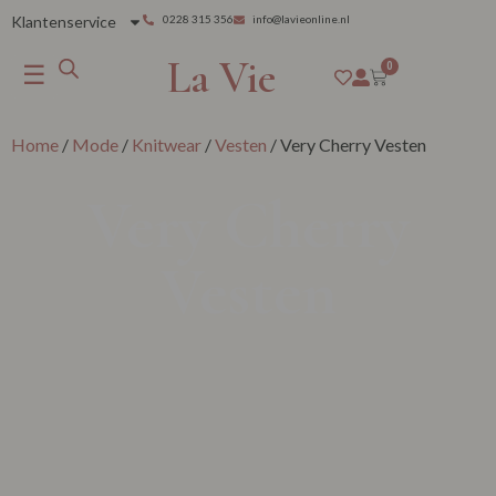
Klantenservice
0228 315 356
info@lavieonline.nl
La Vie
☰
0
Home
/
Mode
/
Knitwear
/
Vesten
/ Very Cherry Vesten
Very Cherry
Vesten