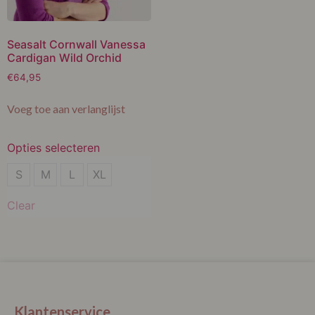
Seasalt Cornwall Vanessa
Cardigan Wild Orchid
€
64,95
Voeg toe aan verlanglijst
Opties selecteren
S
S
M
L
XL
M
Clear
L
XL
Klantenservice