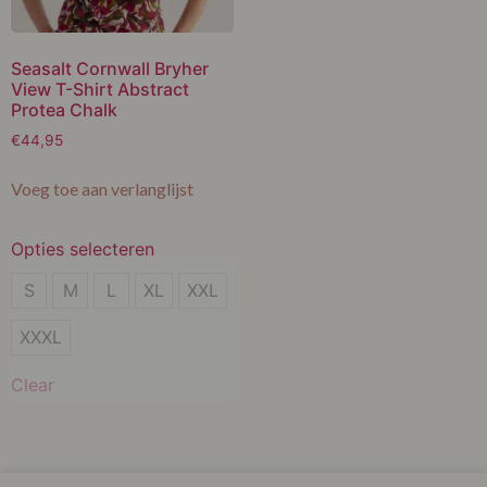
Seasalt Cornwall Bryher
View T-Shirt Abstract
Protea Chalk
€
44,95
Voeg toe aan verlanglijst
Opties selecteren
S
S
M
L
XL
XXL
M
XXXL
L
Clear
XL
XXL