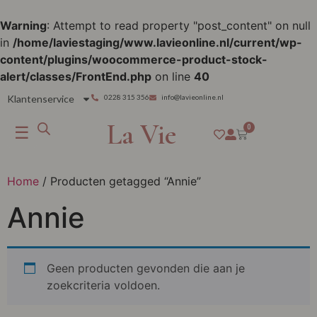
Warning
: Attempt to read property "post_content" on null
in
/home/laviestaging/www.lavieonline.nl/current/wp-
content/plugins/woocommerce-product-stock-
alert/classes/FrontEnd.php
on line
40
Klantenservice
0228 315 356
info@lavieonline.nl
La Vie
☰
0
Home
/ Producten getagged “Annie”
Annie
Geen producten gevonden die aan je
zoekcriteria voldoen.