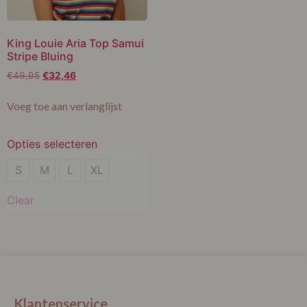
King Louie Aria Top Samui
Stripe Bluing
€
49,95
€
32,46
Voeg toe aan verlanglijst
Opties selecteren
XL
S
M
L
XL
Clear
Klantenservice