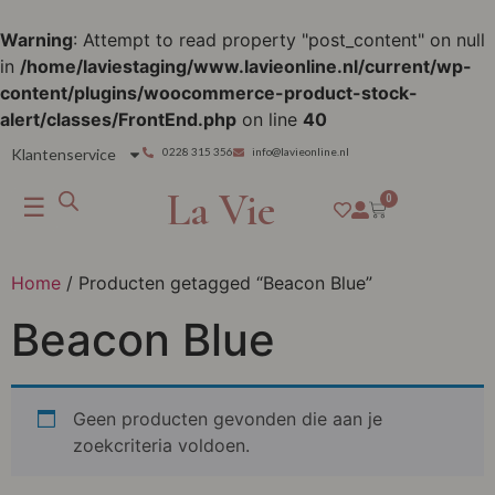
Warning
: Attempt to read property "post_content" on null
in
/home/laviestaging/www.lavieonline.nl/current/wp-
content/plugins/woocommerce-product-stock-
alert/classes/FrontEnd.php
on line
40
Klantenservice
0228 315 356
info@lavieonline.nl
La Vie
☰
0
Home
/ Producten getagged “Beacon Blue”
Beacon Blue
Geen producten gevonden die aan je
zoekcriteria voldoen.