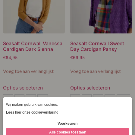
Seasalt Cornwall Vanessa
Seasalt Cornwall Sweet
Cardigan Dark Sienna
Day Cardigan Pansy
€
64,95
€
69,95
Voeg toe aan verlanglijst
Voeg toe aan verlanglijst
Opties selecteren
Opties selecteren
S
S
S
M
L
XL
S
M
L
XL
XXL
M
L
XXXL
Clear
L
XXXL
Clear
XL