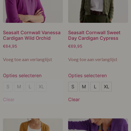
Seasalt Cornwall Vanessa
Seasalt Cornwall Sweet
Cardigan Wild Orchid
Day Cardigan Cypress
€
64,95
€
69,95
Voeg toe aan verlanglijst
Voeg toe aan verlanglijst
Opties selecteren
Opties selecteren
S
S
S
M
L
XL
S
M
L
XL
M
M
Clear
Clear
L
L
XL
XL