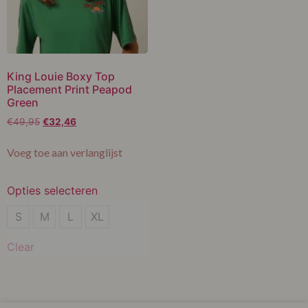
King Louie Boxy Top
Placement Print Peapod
Green
€
49,95
€
32,46
Voeg toe aan verlanglijst
Opties selecteren
S
S
M
L
XL
L
Clear