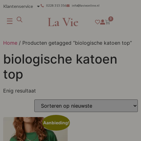
Klantenservice
0228 315 356
info@lavieonline.nl
La Vie
☰
0
Home
/ Producten getagged “biologische katoen top”
biologische katoen
top
Enig resultaat
Aanbieding!