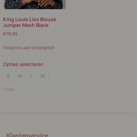
King Louie Lisa Blouse
Juniper Mesh Black
€
79,95
Voeg toe aan verlanglijst
Opties selecteren
S
S
M
L
XL
M
Clear
L
XL
Klantenservice