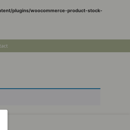
ontent/plugins/woocommerce-product-stock-
tact