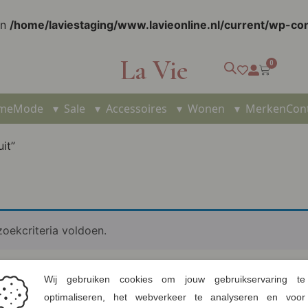
in
/home/laviestaging/www.lavieonline.nl/current/wp-c
La Vie
0
me
Mode
▾
Sale
▾
Accessoires
▾
Wonen
▾
Merken
Con
it”
oekcriteria voldoen.