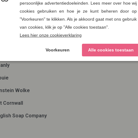
en
Nieuwsbrief
ae
Verzenden
man out of Ireland
ds Eye
anly
ouie
nstein Wolke
t Cornwall
glish Soap Company