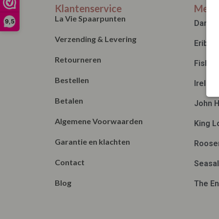
Klantenservice
Merk
La Vie Spaarpunten
9,5
Danef
Verzending & Levering
Eribé
Retourneren
Fisher
Bestellen
Irelan
Betalen
John H
Algemene Voorwaarden
King L
Garantie en klachten
Roose
Contact
Seasal
Blog
The En