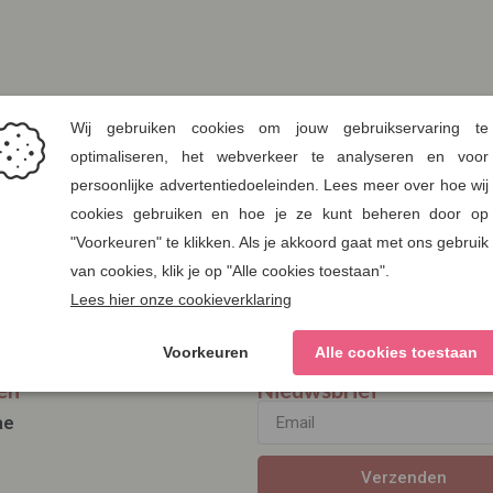
en
Nieuwsbrief
ae
Verzenden