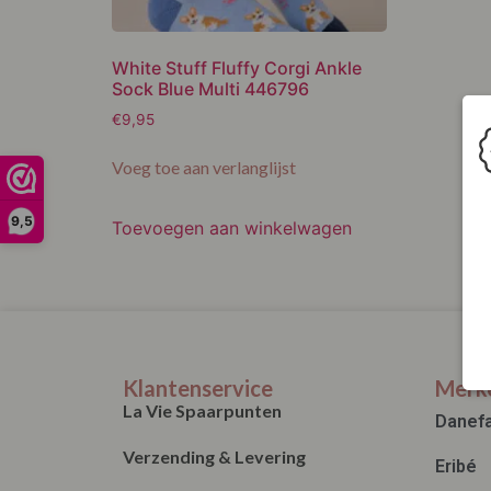
White Stuff Fluffy Corgi Ankle
Sock Blue Multi 446796
€
9,95
Voeg toe aan verlanglijst
9,5
Toevoegen aan winkelwagen
Klantenservice
Merk
La Vie Spaarpunten
Danef
Verzending & Levering
Eribé