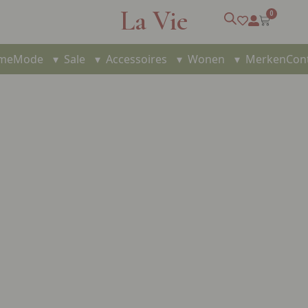
La Vie
0
me
Mode
▾
Sale
▾
Accessoires
▾
Wonen
▾
Merken
Con