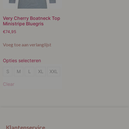
Very Cherry Boatneck Top
Ministripe Bluegris
€
74,95
Voeg toe aan verlanglijst
Opties selecteren
S
S
M
L
XL
XXL
M
Clear
L
XL
XXL
Klantenservice