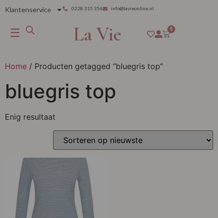
Klantenservice
0228 315 356
info@lavieonline.nl
La Vie
☰
0
Home
/ Producten getagged “bluegris top”
bluegris top
Enig resultaat