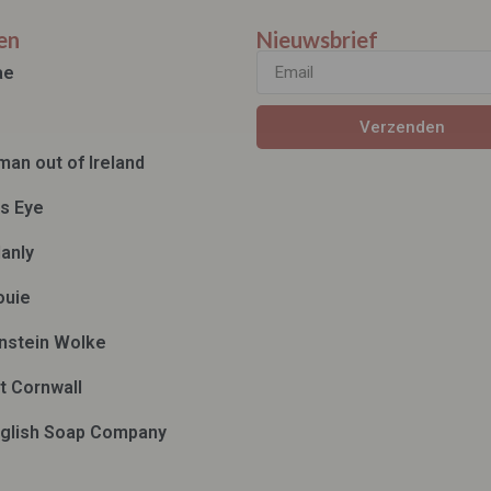
en
Nieuwsbrief
ae
Verzenden
man out of Ireland
ds Eye
anly
ouie
nstein Wolke
t Cornwall
glish Soap Company