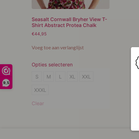
Seasalt Cornwall Bryher View T-
Shirt Abstract Protea Chalk
€
44,95
Voeg toe aan verlanglijst
Opties selecteren
S
S
M
L
XL
XXL
9,5
M
XXXL
L
Clear
XL
XXL
XXXL