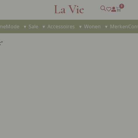
La Vie
0
me
Mode
▾
Sale
▾
Accessoires
▾
Wonen
▾
Merken
Con
t”