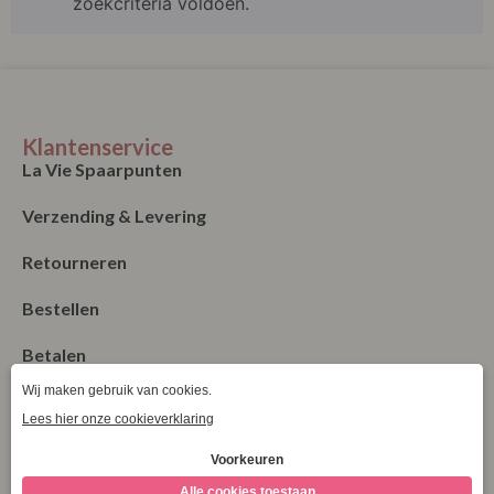
zoekcriteria voldoen.
Klantenservice
La Vie Spaarpunten
Verzending & Levering
Retourneren
Bestellen
Betalen
Algemene Voorwaarden
Garantie en klachten
Contact