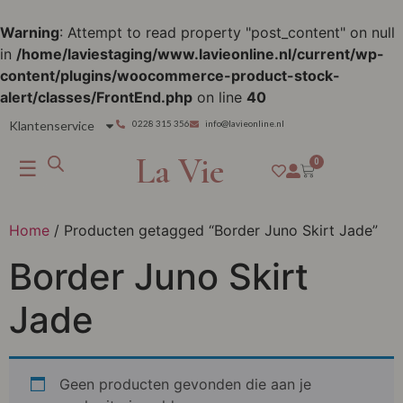
Warning
: Attempt to read property "post_content" on null
in
/home/laviestaging/www.lavieonline.nl/current/wp-
content/plugins/woocommerce-product-stock-
alert/classes/FrontEnd.php
on line
40
Klantenservice
0228 315 356
info@lavieonline.nl
La Vie
☰
0
Home
/ Producten getagged “Border Juno Skirt Jade”
Border Juno Skirt
Jade
Geen producten gevonden die aan je