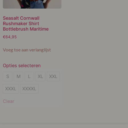
Seasalt Cornwall
Rushmaker Shirt
Bottlebrush Maritime
€
64,95
Voeg toe aan verlanglijst
Opties selecteren
S
S
M
L
XL
XXL
M
XXXL
XXXXL
L
Clear
XL
XXL