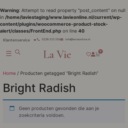
Warning
: Attempt to read property "post_content" on null
in
/home/laviestaging/www.lavieonline.nl/current/wp-
content/plugins/woocommerce-product-stock-
alert/classes/FrontEnd.php
on line
40
Klantenservice
0228 315 356
info@lavieonline.nl
La Vie
☰
0
Home
/ Producten getagged “Bright Radish”
Bright Radish
Geen producten gevonden die aan je
zoekcriteria voldoen.