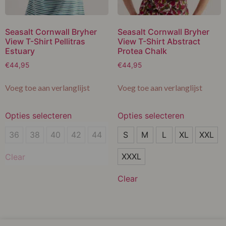
Seasalt Cornwall Bryher
Seasalt Cornwall Bryher
View T-Shirt Pellitras
View T-Shirt Abstract
Estuary
Protea Chalk
€
44,95
€
44,95
Voeg toe aan verlanglijst
Voeg toe aan verlanglijst
Opties selecteren
Opties selecteren
36
S
36
38
40
42
44
S
M
L
XL
XXL
38
M
XXXL
Clear
40
L
Clear
42
XL
44
XXL