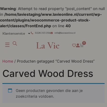
Warning
: Attempt to read property "post_content" on null
in
/home/laviestaging/www.lavieonline.nl/current/wp-
content/plugins/woocommerce-product-stock-
alert/classes/FrontEnd.php
on line
40
Klantenservice
0228 315 356
info@lavieonline.nl
La Vie
☰
0
Home
/ Producten getagged “Carved Wood Dress”
Carved Wood Dress
Geen producten gevonden die aan je
zoekcriteria voldoen.