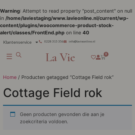
Warning
: Attempt to read property "post_content" on null
in
/home/laviestaging/www.lavieonline.nl/current/wp-
content/plugins/woocommerce-product-stock-
alert/classes/FrontEnd.php
on line
40
Klantenservice
0228 315 356
info@lavieonline.nl
La Vie
☰
0
Home
/ Producten getagged “Cottage Field rok”
Cottage Field rok
Geen producten gevonden die aan je
zoekcriteria voldoen.