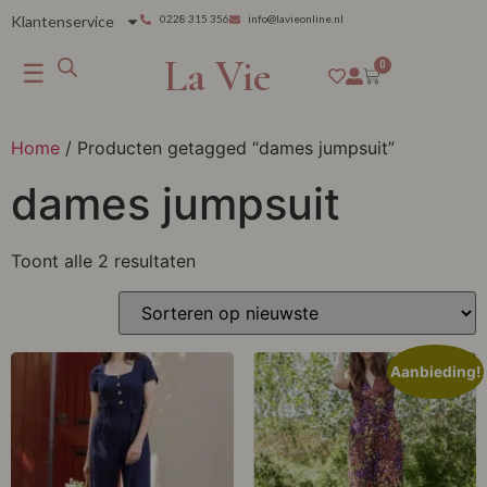
Klantenservice
0228 315 356
info@lavieonline.nl
La Vie
☰
0
Home
/ Producten getagged “dames jumpsuit”
dames jumpsuit
Toont alle 2 resultaten
Aanbieding!