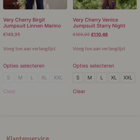
Very Cherry Birgit
Very Cherry Venice
Jumpsuit Linnen Marino
Jumpsuit Starry Night
€
149,95
€
169,95
€
110,46
Voeg toe aan verlanglijst
Voeg toe aan verlanglijst
Opties selecteren
Opties selecteren
S
XXL
S
M
L
XL
XXL
S
M
L
XL
XXL
XL
Clear
Clear
XXL
Klantenservice