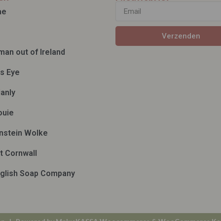
ae
Verzenden
man out of Ireland
ds Eye
anly
ouie
nstein Wolke
t Cornwall
glish Soap Company