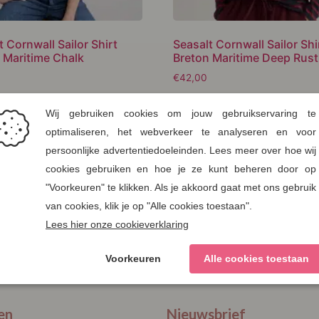
t Cornwall Sailor Shirt
Seasalt Cornwall Sailor Shi
 Maritime Chalk
Breton Maritime Deep Rust
€
42,00
e aan verlanglijst
Voeg toe aan verlanglijst
 selecteren
Opties selecteren
S
M
L
XL
XXL
S
M
L
XL
XXL
M
Clear
L
XL
XXL
en
Nieuwsbrief