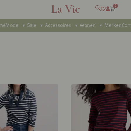
La Vie
0
me
Mode
▾
Sale
▾
Accessoires
▾
Wonen
▾
Merken
Con