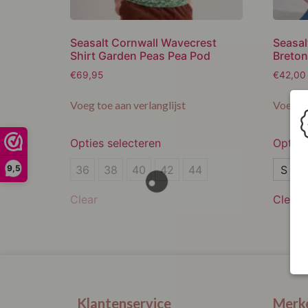
Seasalt Cornwall Wavecrest
Seasal
Shirt Garden Peas Pea Pod
Breton
€
69,95
€
42,00
Voeg toe aan verlanglijst
Voeg to
Opties selecteren
Opties
36
S
36
38
40
42
44
S
9,5
38
M
Clear
Clear
40
L
42
XL
44
XXL
Klantenservice
Merk