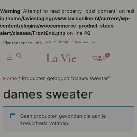
Warning
: Attempt to read property "post_content" on null
in
/home/laviestaging/www.lavieonline.nl/current/wp-
content/plugins/woocommerce-product-stock-
alert/classes/FrontEnd.php
on line
40
Klantenservice
0228 315 356
info@lavieonline.nl
La Vie
☰
0
Home
/ Producten getagged “dames sweater”
dames sweater
Geen producten gevonden die aan je
zoekcriteria voldoen.