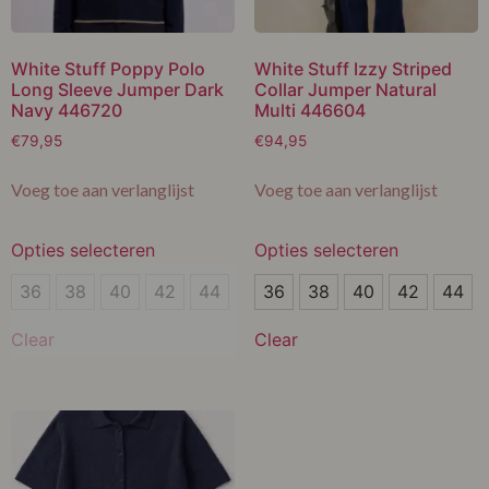
White Stuff Poppy Polo
White Stuff Izzy Striped
Long Sleeve Jumper Dark
Collar Jumper Natural
Navy 446720
Multi 446604
€
79,95
€
94,95
Voeg toe aan verlanglijst
Voeg toe aan verlanglijst
Opties selecteren
Opties selecteren
36
36
36
38
40
42
44
36
38
40
42
44
38
38
Clear
Clear
40
40
42
42
44
44