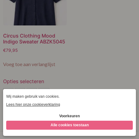
Circus Clothing Mood
Indigo Sweater ABZK5045
€
79,95
Voeg toe aan verlanglijst
Opties selecteren
S
S
M
L
XL
M
Clear
L
XL