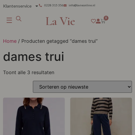
Klantenservice
0228 315 356
info@lavieonline.nl
La Vie
☰
0
Home
/ Producten getagged “dames trui”
dames trui
Toont alle 3 resultaten