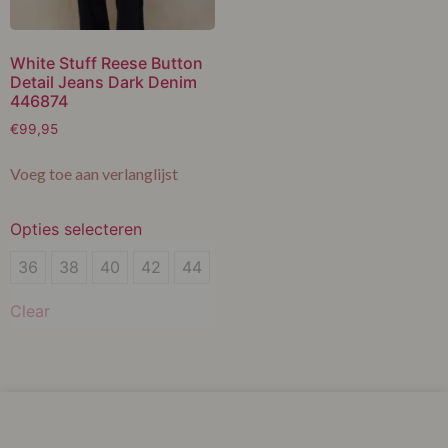
White Stuff Reese Button
Detail Jeans Dark Denim
446874
€
99,95
Voeg toe aan verlanglijst
Opties selecteren
36
36
38
40
42
44
38
Clear
40
42
44