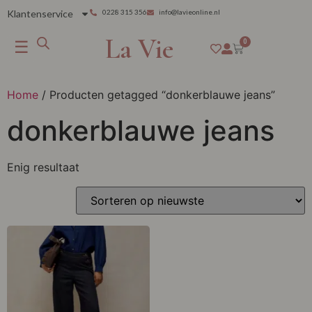
Klantenservice
0228 315 356
info@lavieonline.nl
La Vie
☰
0
Home
/ Producten getagged “donkerblauwe jeans”
donkerblauwe jeans
Enig resultaat