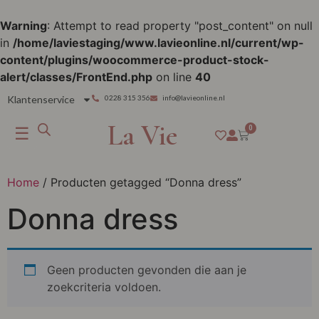
Warning
: Attempt to read property "post_content" on null
in
/home/laviestaging/www.lavieonline.nl/current/wp-
content/plugins/woocommerce-product-stock-
alert/classes/FrontEnd.php
on line
40
Klantenservice
0228 315 356
info@lavieonline.nl
La Vie
☰
0
Home
/ Producten getagged “Donna dress”
Donna dress
Geen producten gevonden die aan je
zoekcriteria voldoen.