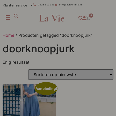
Klantenservice
0228 315 356
info@lavieonline.nl
La Vie
☰
0
Home
/ Producten getagged “doorknoopjurk”
doorknoopjurk
Enig resultaat
Aanbieding!