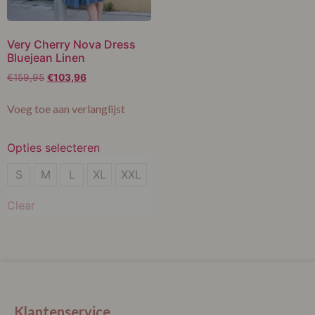
Very Cherry Nova Dress
Bluejean Linen
€
159,95
€
103,96
Voeg toe aan verlanglijst
Opties selecteren
XL
S
M
L
XL
XXL
Clear
Klantenservice