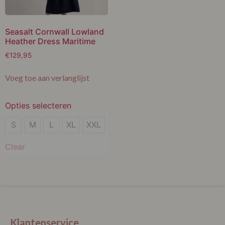
Seasalt Cornwall Lowland
Heather Dress Maritime
€
129,95
Voeg toe aan verlanglijst
Opties selecteren
S
S
M
L
XL
XXL
M
Clear
L
XL
XXL
Klantenservice