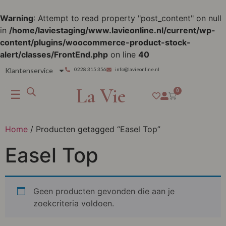
Warning
: Attempt to read property "post_content" on null
in
/home/laviestaging/www.lavieonline.nl/current/wp-
content/plugins/woocommerce-product-stock-
alert/classes/FrontEnd.php
on line
40
Klantenservice
0228 315 356
info@lavieonline.nl
La Vie
☰
0
Home
/ Producten getagged “Easel Top”
Easel Top
Geen producten gevonden die aan je
zoekcriteria voldoen.