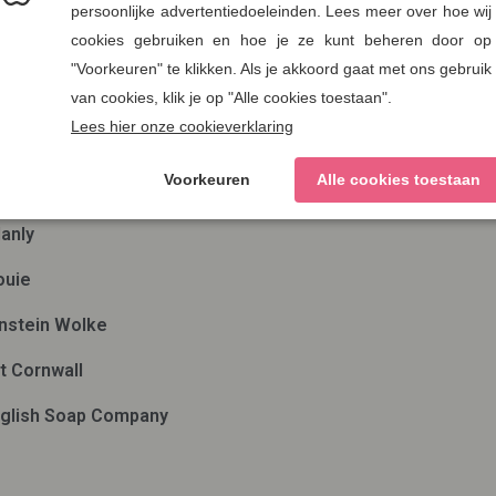
en
Nieuwsbrief
ae
Verzenden
man out of Ireland
ds Eye
anly
ouie
nstein Wolke
t Cornwall
glish Soap Company