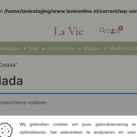
in
/home/laviestaging/www.lavieonline.nl/current/wp-c
La Vie
0
me
Mode
▾
Sale
▾
Accessoires
▾
Wonen
▾
Merken
Con
Colada”
lada
oekcriteria voldoen.