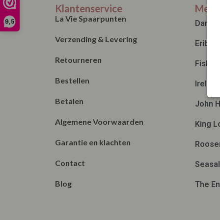
Klantenservice
Merk
La Vie Spaarpunten
9,5
Danef
Verzending & Levering
Eribé
Retourneren
Fisher
Bestellen
Irelan
Betalen
John H
Algemene Voorwaarden
King L
Garantie en klachten
Roose
Contact
Seasal
Blog
The En