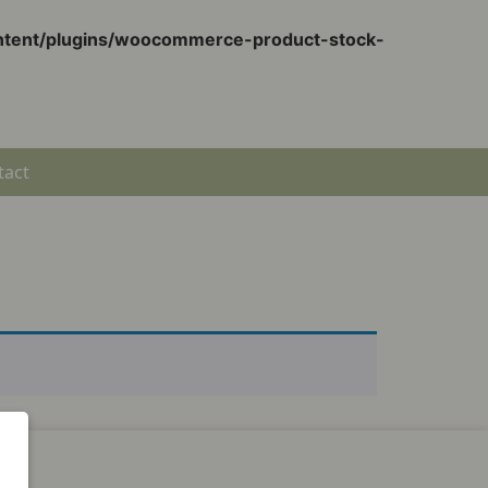
ontent/plugins/woocommerce-product-stock-
tact