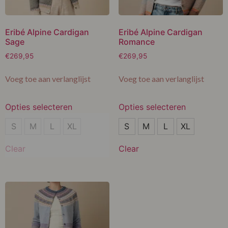
Eribé Alpine Cardigan
Eribé Alpine Cardigan
Sage
Romance
€
269,95
€
269,95
Voeg toe aan verlanglijst
Voeg toe aan verlanglijst
Opties selecteren
Opties selecteren
S
S
S
M
L
XL
S
M
L
XL
M
M
Clear
Clear
L
L
XL
XL