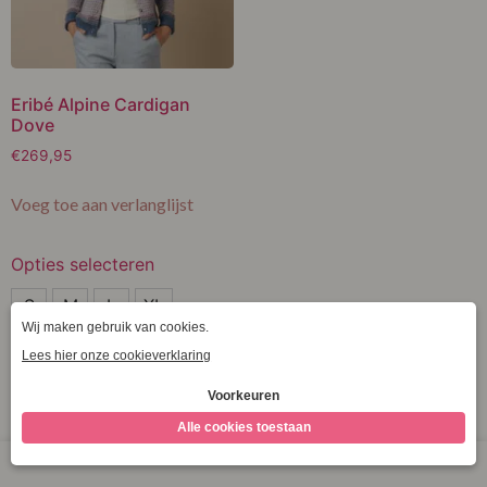
Eribé Alpine Cardigan
Dove
€
269,95
Voeg toe aan verlanglijst
Opties selecteren
S
S
M
L
XL
M
Clear
L
XL